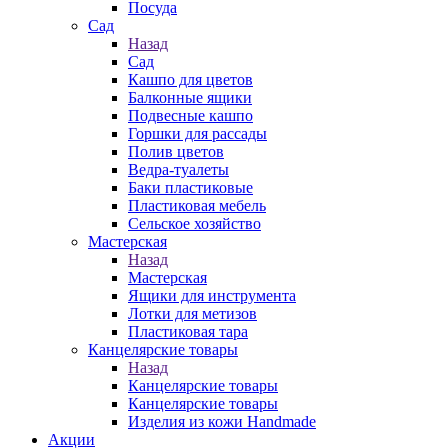
Посуда
Сад
Назад
Сад
Кашпо для цветов
Балконные ящики
Подвесные кашпо
Горшки для рассады
Полив цветов
Ведра-туалеты
Баки пластиковые
Пластиковая мебель
Сельское хозяйство
Мастерская
Назад
Мастерская
Ящики для инструмента
Лотки для метизов
Пластиковая тара
Канцелярские товары
Назад
Канцелярские товары
Канцелярские товары
Изделия из кожи Handmade
Акции