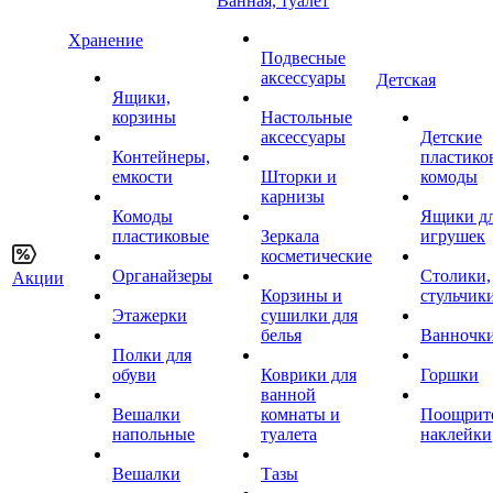
Ванная, туалет
Хранение
Подвесные
аксессуары
Детская
Ящики,
корзины
Настольные
аксессуары
Детские
Контейнеры,
пластико
емкости
Шторки и
комоды
карнизы
Комоды
Ящики д
пластиковые
Зеркала
игрушек
косметические
Органайзеры
Столики,
Акции
Корзины и
стульчик
Этажерки
сушилки для
белья
Ванночк
Полки для
обуви
Коврики для
Горшки
ванной
Вешалки
комнаты и
Поощрит
напольные
туалета
наклейки
Вешалки
Тазы