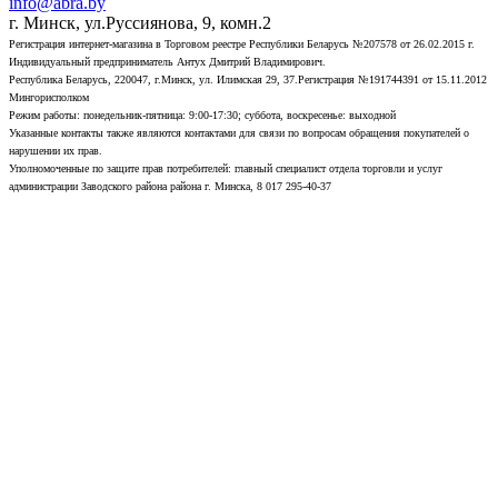
info@abra.by
г. Минск, ул.Руссиянова, 9, комн.2
Регистрация интернет-магазина в Торговом реестре Республики Беларусь №207578 от 26.02.2015 г.
Индивидуальный предприниматель Антух Дмитрий Владимирович.
Республика Беларусь, 220047, г.Минск, ул. Илимская 29, 37.Регистрация №191744391 от 15.11.2012
Мингорисполком
Режим работы: понедельник-пятница: 9:00-17:30; суббота, воскресенье: выходной
Указанные контакты также являются контактами для связи по вопросам обращения покупателей о
нарушении их прав.
Уполномоченные по защите прав потребителей: главный специалист отдела торговли и услуг
администрации Заводского района района г. Минска, 8 017 295-40-37