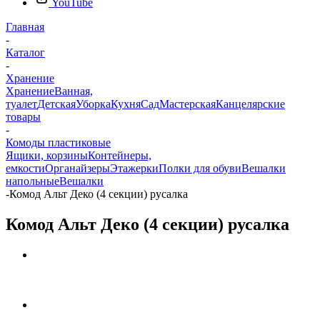
YouTube
Главная
-
Каталог
-
Хранение
Хранение
Ванная,
туалет
Детская
Уборка
Кухня
Сад
Мастерская
Канцелярские
товары
-
Комоды пластиковые
Ящики, корзины
Контейнеры,
емкости
Органайзеры
Этажерки
Полки для обуви
Вешалки
напольные
Вешалки
-
Комод Альт Деко (4 секции) русалка
Комод Альт Деко (4 секции) русалка