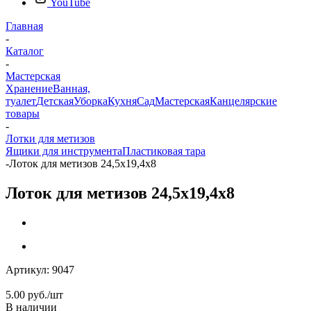
YouTube
Главная
-
Каталог
-
Мастерская
Хранение
Ванная,
туалет
Детская
Уборка
Кухня
Сад
Мастерская
Канцелярские
товары
-
Лотки для метизов
Ящики для инструмента
Пластиковая тара
-
Лоток для метизов 24,5x19,4x8
Лоток для метизов 24,5x19,4x8
Артикул:
9047
5.00
руб.
/шт
В наличии