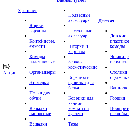
Ванная, туалет
Хранение
Подвесные
аксессуары
Детская
Ящики,
корзины
Настольные
аксессуары
Детские
Контейнеры,
пластико
емкости
Шторки и
комоды
карнизы
Комоды
Ящики д
пластиковые
Зеркала
игрушек
косметические
Органайзеры
Столики,
Акции
Корзины и
стульчик
Этажерки
сушилки для
белья
Ванночк
Полки для
обуви
Коврики для
Горшки
ванной
Вешалки
комнаты и
Поощрит
напольные
туалета
наклейки
Вешалки
Тазы