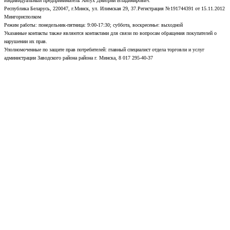
Индивидуальный предприниматель Антух Дмитрий Владимирович.
Республика Беларусь, 220047, г.Минск, ул. Илимская 29, 37.Регистрация №191744391 от 15.11.2012
Мингорисполком
Режим работы: понедельник-пятница: 9:00-17:30; суббота, воскресенье: выходной
Указанные контакты также являются контактами для связи по вопросам обращения покупателей о
нарушении их прав.
Уполномоченные по защите прав потребителей: главный специалист отдела торговли и услуг
администрации Заводского района района г. Минска, 8 017 295-40-37