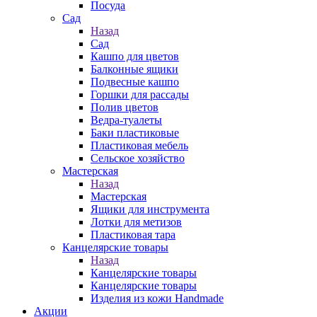
Посуда
Сад
Назад
Сад
Кашпо для цветов
Балконные ящики
Подвесные кашпо
Горшки для рассады
Полив цветов
Ведра-туалеты
Баки пластиковые
Пластиковая мебель
Сельское хозяйство
Мастерская
Назад
Мастерская
Ящики для инструмента
Лотки для метизов
Пластиковая тара
Канцелярские товары
Назад
Канцелярские товары
Канцелярские товары
Изделия из кожи Handmade
Акции