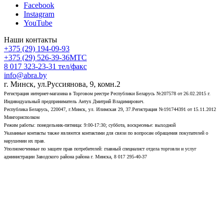
Facebook
Instagram
YouTube
Наши контакты
+375 (29) 194-09-93
+375 (29) 526-39-36
МТС
8 017 323-23-31
тел/факс
info@abra.by
г. Минск, ул.Руссиянова, 9, комн.2
Регистрация интернет-магазина в Торговом реестре Республики Беларусь №207578 от 26.02.2015 г.
Индивидуальный предприниматель Антух Дмитрий Владимирович.
Республика Беларусь, 220047, г.Минск, ул. Илимская 29, 37.Регистрация №191744391 от 15.11.2012
Мингорисполком
Режим работы: понедельник-пятница: 9:00-17:30; суббота, воскресенье: выходной
Указанные контакты также являются контактами для связи по вопросам обращения покупателей о
нарушении их прав.
Уполномоченные по защите прав потребителей: главный специалист отдела торговли и услуг
администрации Заводского района района г. Минска, 8 017 295-40-37