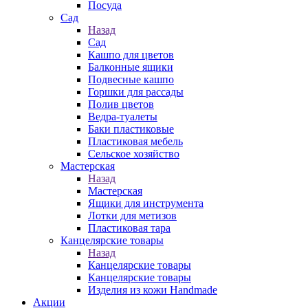
Посуда
Сад
Назад
Сад
Кашпо для цветов
Балконные ящики
Подвесные кашпо
Горшки для рассады
Полив цветов
Ведра-туалеты
Баки пластиковые
Пластиковая мебель
Сельское хозяйство
Мастерская
Назад
Мастерская
Ящики для инструмента
Лотки для метизов
Пластиковая тара
Канцелярские товары
Назад
Канцелярские товары
Канцелярские товары
Изделия из кожи Handmade
Акции