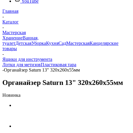
YouTube
Главная
-
Каталог
-
Мастерская
Хранение
Ванная,
туалет
Детская
Уборка
Кухня
Сад
Мастерская
Канцелярские
товары
-
Ящики для инструмента
Лотки для метизов
Пластиковая тара
-
Органайзер Saturn 13" 320х260х55мм
Органайзер Saturn 13" 320х260х55мм
Новинка