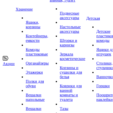
Ванная, туалет
Хранение
Подвесные
аксессуары
Детская
Ящики,
корзины
Настольные
аксессуары
Детские
Контейнеры,
пластико
емкости
Шторки и
комоды
карнизы
Комоды
Ящики д
пластиковые
Зеркала
игрушек
косметические
Органайзеры
Столики,
Акции
Корзины и
стульчик
Этажерки
сушилки для
белья
Ванночк
Полки для
обуви
Коврики для
Горшки
ванной
Вешалки
комнаты и
Поощрит
напольные
туалета
наклейки
Вешалки
Тазы